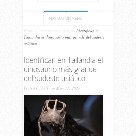
NAVIGATION MENU
Home
»
Artículos o noticias
»
Identifican en
Tailandia el dinosaurio más grande del sudeste
asiático
Identifican en Tailandia el
dinosaurio más grande
del sudeste asiático
Posted by
AFP
on May 15, 2026