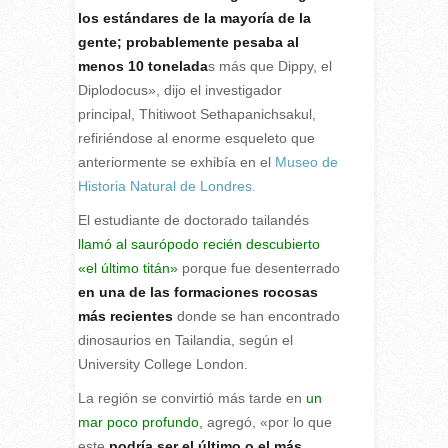
los estándares de la mayoría de la
gente; probablemente pesaba al
menos 10 tonelada
s más que Dippy, el
Diplodocus», dijo el investigador
principal, Thitiwoot Sethapanichsakul,
refiriéndose al enorme esqueleto que
anteriormente se exhibía en el
Museo de
Historia Natural de Londres.
El estudiante de doctorado tailandés
llamó al saurópodo recién descubierto
«el último titán»
porque fue desenterrado
en una de las formaciones rocosas
más recientes
donde se han encontrado
dinosaurios en Tailandia, según el
University College London.
La región se convirtió más tarde en
un
mar poco profundo,
agregó, «por lo que
este
podría ser el último o el más