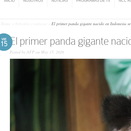
INICIO
NOSOTROS
NOTICIAS
PROGRAMAS DE TV
NCC R
INICIO
NOSOTROS
NOTICIAS
PROGRAMAS DE TV
NCC R
Home
»
Artículos o noticias
»
El primer panda gigante nacido en Indonesia se 
El primer panda gigante naci
VIE
15
Posted by
AFP
on May 15, 2026