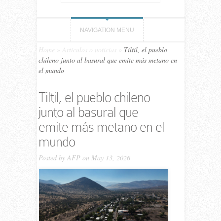
NAVIGATION MENU
Home
»
Artículos o noticias
»
Tiltil, el pueblo
chileno junto al basural que emite más metano en
el mundo
Tiltil, el pueblo chileno
junto al basural que
emite más metano en el
mundo
Posted by
AFP
on May 13, 2026