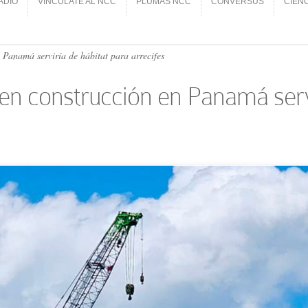
ADIO
VINCÚLATE AL NCC
PLUMAS NCC
CONVERSUS
CIEN
ADIO
VINCÚLATE AL NCC
PLUMAS NCC
CONVERSUS
CIEN
Panamá serviría de hábitat para arrecifes
en construcción en Panamá servi