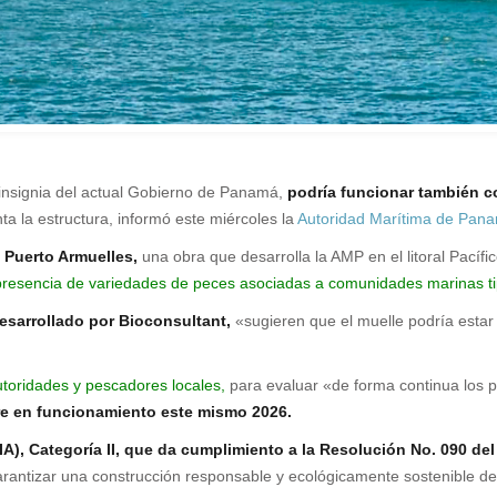
insignia del actual Gobierno de Panamá,
podría funcionar también c
ta la estructura, informó este miércoles la
Autoridad Marítima de Pan
 Puerto Armuelles,
una obra que desarrolla la AMP en el litoral Pacífic
 presencia de variedades de peces asociadas a comunidades marinas tip
sarrollado por Bioconsultant,
«sugieren que el muelle podría esta
utoridades y pescadores locales,
para evaluar «de forma continua los p
e en funcionamiento este mismo 2026.
A), Categoría II, que da cumplimiento a la Resolución No. 090 del
antizar una construcción responsable y ecológicamente sostenible de l