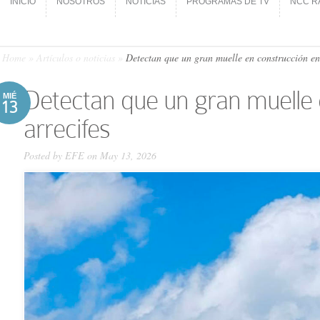
INICIO
NOSOTROS
NOTICIAS
PROGRAMAS DE TV
NCC R
INICIO
NOSOTROS
NOTICIAS
PROGRAMAS DE TV
NCC R
Home
»
Artículos o noticias
»
Detectan que un gran muelle en construcción en 
Detectan que un gran muelle 
MIÉ
13
arrecifes
Posted by
EFE
on May 13, 2026