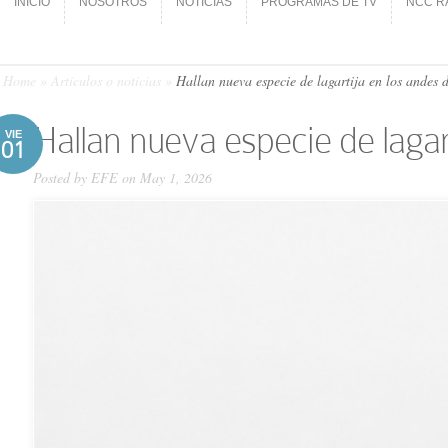
INICIO
NOSOTROS
NOTICIAS
PROGRAMAS DE TV
NCC R
INICIO
NOSOTROS
NOTICIAS
PROGRAMAS DE TV
NCC R
Home
»
Artículos o noticias
»
Hallan nueva especie de lagartija en los andes 
Hallan nueva especie de lagar
VIE
01
Posted by
EFE
on May 1, 2026