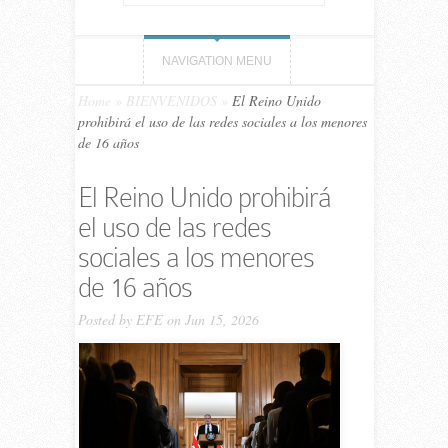
NAVIGATION MENU
Home
»
BIENVENIDOS
»
El Reino Unido
prohibirá el uso de las redes sociales a los menores
de 16 años
El Reino Unido prohibirá
el uso de las redes
sociales a los menores
de 16 años
Posted by
EFE
on Jun 15, 2026