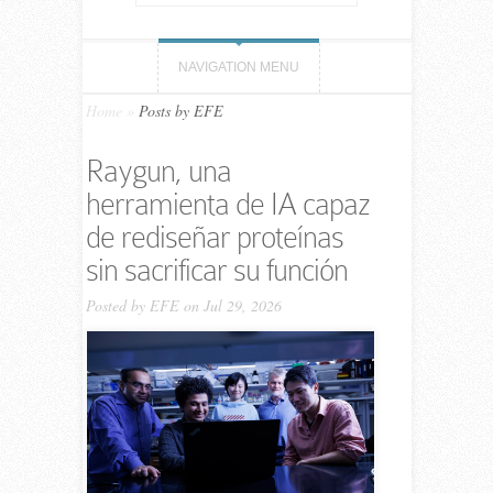
NAVIGATION MENU
Home
»
Posts by EFE
Raygun, una
herramienta de IA capaz
de rediseñar proteínas
sin sacrificar su función
Posted by
EFE
on Jul 29, 2026