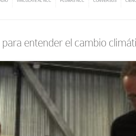
ADIO
VINCÚLATE AL NCC
PLUMAS NCC
CONVERSUS
CIEN
ADIO
VINCÚLATE AL NCC
PLUMAS NCC
CONVERSUS
CIEN
 para entender el cambio climát