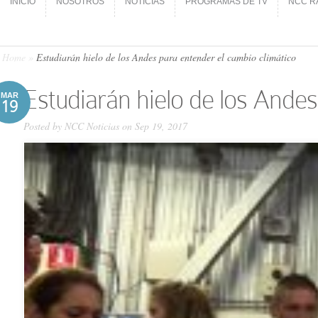
INICIO
NOSOTROS
NOTICIAS
PROGRAMAS DE TV
NCC R
INICIO
NOSOTROS
NOTICIAS
PROGRAMAS DE TV
NCC R
Home
»
Estudiarán hielo de los Andes para entender el cambio climático
Estudiarán hielo de los Andes
MAR
19
Posted by
NCC Noticias
on Sep 19, 2017