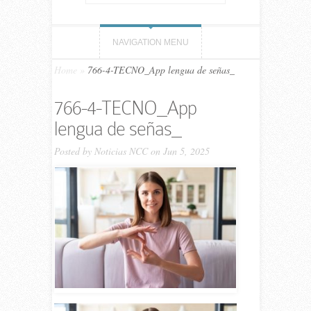
NAVIGATION MENU
Home
»
766-4-TECNO_App lengua de señas_
766-4-TECNO_App
lengua de señas_
Posted by
Noticias NCC
on Jun 5, 2025