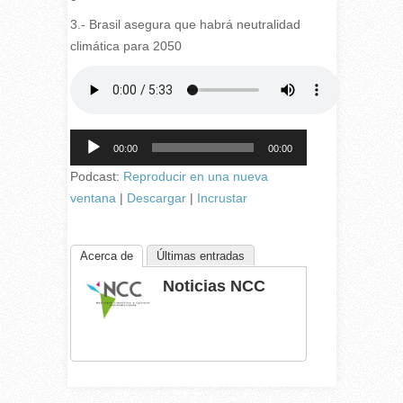
3.- Brasil asegura que habrá neutralidad
climática para 2050
Reproductor
00:00
00:00
de
audio
Podcast:
Reproducir en una nueva
ventana
|
Descargar
|
Incrustar
Acerca de
Últimas entradas
Noticias NCC