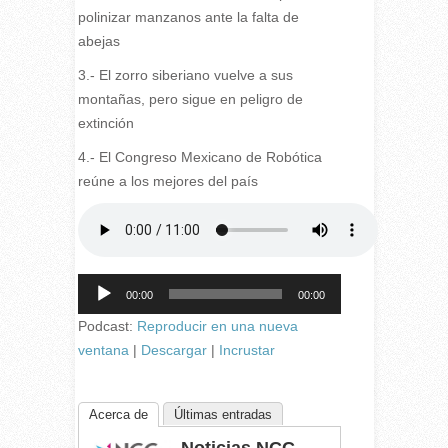
polinizar manzanos ante la falta de
abejas
3.- El zorro siberiano vuelve a sus
montañas, pero sigue en peligro de
extinción
4.- El Congreso Mexicano de Robótica
reúne a los mejores del país
Reproductor
00:00
00:00
de
audio
Podcast:
Reproducir en una nueva
ventana
|
Descargar
|
Incrustar
Acerca de
Últimas entradas