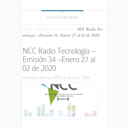
NAVIGATION MENU
Home
»
NCCRadio Tecnología
»
NCC Ra­dio Tec­
no­lo­gía – Emi­sión 34 –Enero 27 al 02 de 2020
NCC Ra­dio Tec­no­lo­gía –
Emi­sión 34 –Enero 27 al
02 de 2020
Posted by
Noticias NCC
on Ene 23, 2020