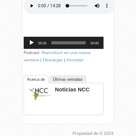
Reproductor
00:00
00:00
de
audio
Podcast:
Reproducir en una nueva
ventana
|
Descargar
|
Incrustar
Acerca de
Últimas entradas
Noticias NCC
Propiedad de
© 2024