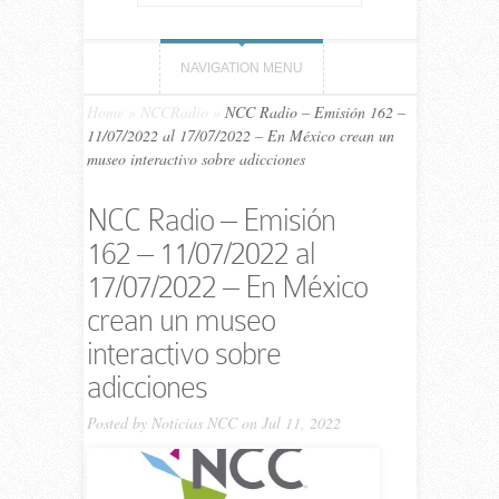
NAVIGATION MENU
Home
»
NCCRadio
»
NCC Ra­dio – Emi­sión 162 –
11/07/​2022 al 17/07/​2022 – En México crean un
museo interactivo sobre adicciones
NCC Ra­dio – Emi­sión
162 – 11/07/​2022 al
17/07/​2022 – En México
crean un museo
interactivo sobre
adicciones
Posted by
Noticias NCC
on Jul 11, 2022