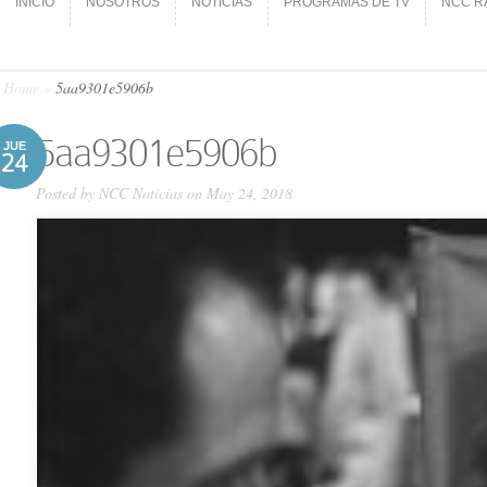
INICIO
NOSOTROS
NOTICIAS
PROGRAMAS DE TV
NCC R
INICIO
NOSOTROS
NOTICIAS
PROGRAMAS DE TV
NCC R
Home
»
5aa9301e5906b
5aa9301e5906b
JUE
24
Posted by
NCC Noticias
on May 24, 2018