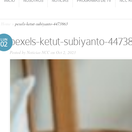
INICIO
NOSOTROS
NOTICIAS
PROGRAMAS DE TV
NCC R
INICIO
NOSOTROS
NOTICIAS
PROGRAMAS DE TV
NCC R
Home
»
pexels-ketut-subiyanto-4473863
pexels-ketut-subiyanto-4473
LUN
02
Posted by
Noticias NCC
on Oct 2, 2023