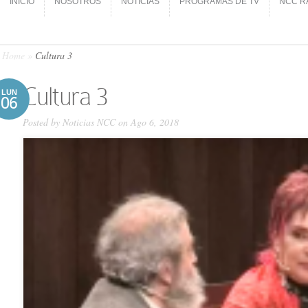
INICIO
NOSOTROS
NOTICIAS
PROGRAMAS DE TV
NCC R
INICIO
NOSOTROS
NOTICIAS
PROGRAMAS DE TV
NCC R
Home
»
Cultura 3
Cultura 3
LUN
06
Posted by
Noticias NCC
on Ago 6, 2018