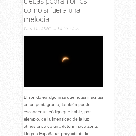
ciegas podrán oírlos
como si fuera una
melodía
Posted by
SINC
on Jul 30, 2026
El sonido es algo más que notas inscritas
en un pentagrama, también puede
esconder un código que hable, por
ejemplo, de la intensidad de la luz
atmosférica de una determinada zona.
Llega a España un proyecto de la