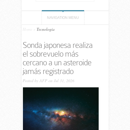
NAVIGATION MENU
Home
»
Tecnología
Sonda japonesa realiza
el sobrevuelo más
cercano a un asteroide
jamás registrado
Posted by
AFP
on Jul 31, 2026