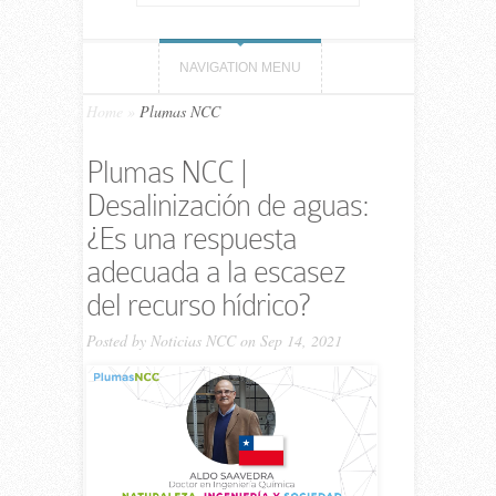
NAVIGATION MENU
Home
»
Plumas NCC
Plumas NCC |
Desalinización de aguas:
¿Es una respuesta
adecuada a la escasez
del recurso hídrico?
Posted by
Noticias NCC
on Sep 14, 2021