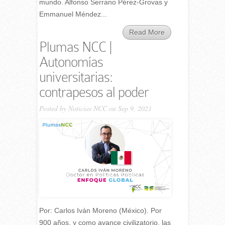
mundo. Alfonso Serrano Pérez-Grovas y
Emmanuel Méndez...
Read More
Plumas NCC |
Autonomías
universitarias:
contrapesos al poder
Posted by
Noticias NCC
on Sep 9, 2021
Por: Carlos Iván Moreno (México). Por
900 años, y como avance civilizatorio, las