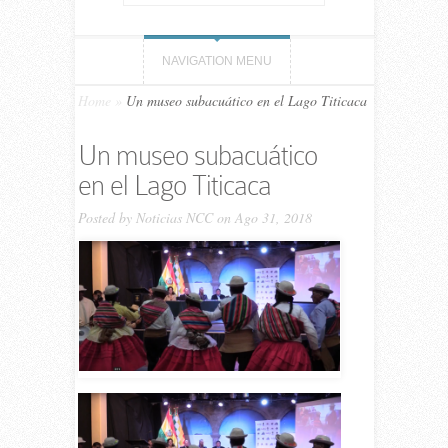
NAVIGATION MENU
Home
»
Un museo subacuático en el Lago Titicaca
Un museo subacuático
en el Lago Titicaca
Posted by
Noticias NCC
on Ago 31, 2018