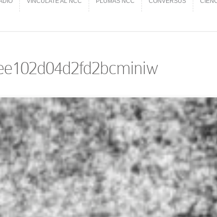
ADIO
VINCÚLATE AL NCC
PLUMAS NCC
CONVERSUS
CIEN
ADIO
VINCÚLATE AL NCC
PLUMAS NCC
CONVERSUS
CIEN
ee102d04d2fd2bcminiw