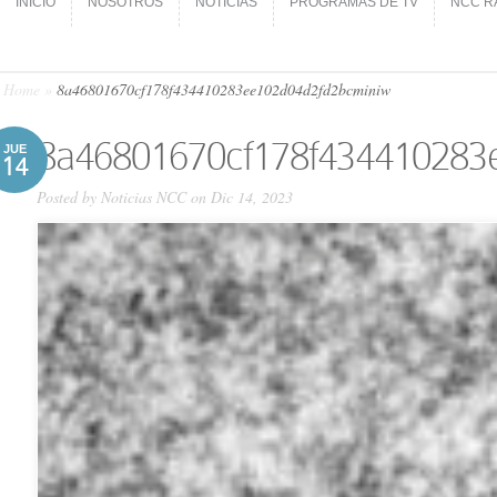
INICIO
NOSOTROS
NOTICIAS
PROGRAMAS DE TV
NCC R
INICIO
NOSOTROS
NOTICIAS
PROGRAMAS DE TV
NCC R
Home
»
8a46801670cf178f434410283ee102d04d2fd2bcminiw
8a46801670cf178f434410283
JUE
14
Posted by
Noticias NCC
on Dic 14, 2023