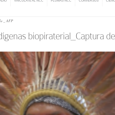
ADIO
VINCÚLATE AL NCC
PLUMAS NCC
CONVERSUS
CIEN
ADIO
VINCÚLATE AL NCC
PLUMAS NCC
CONVERSUS
CIEN
lla _ AFP
genas biopiraterial_Captura de