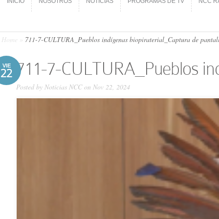
INICIO
NOSOTROS
NOTICIAS
PROGRAMAS DE TV
NCC R
INICIO
NOSOTROS
NOTICIAS
PROGRAMAS DE TV
NCC R
Home
»
711-7-CULTURA_Pueblos indígenas biopiraterial_Captura de panta
711-7-CULTURA_Pueblos indí
VIE
22
Posted by
Noticias NCC
on Nov 22, 2024