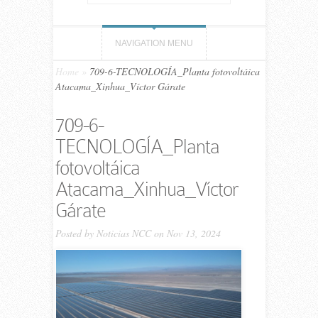
NAVIGATION MENU
Home
»
709-6-TECNOLOGÍA_Planta fotovoltáica
Atacama_Xinhua_Víctor Gárate
709-6-
TECNOLOGÍA_Planta
fotovoltáica
Atacama_Xinhua_Víctor
Gárate
Posted by
Noticias NCC
on Nov 13, 2024