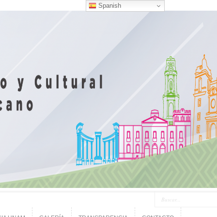
Spanish