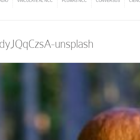
ADIO
VINCÚLATE AL NCC
PLUMAS NCC
CONVERSUS
CIEN
ADIO
VINCÚLATE AL NCC
PLUMAS NCC
CONVERSUS
CIEN
gtdyJQqCzsA-unsplash