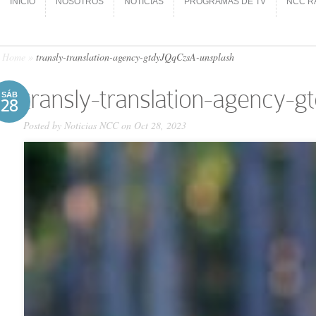
INICIO
NOSOTROS
NOTICIAS
PROGRAMAS DE TV
NCC R
INICIO
NOSOTROS
NOTICIAS
PROGRAMAS DE TV
NCC R
Home
»
transly-translation-agency-gtdyJQqCzsA-unsplash
transly-translation-agency-
SÁB
28
Posted by
Noticias NCC
on Oct 28, 2023