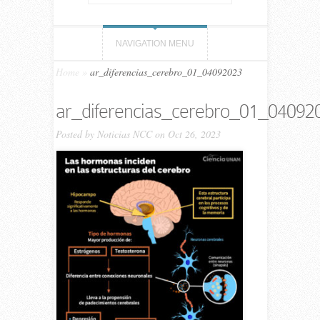
NAVIGATION MENU
Home
»
ar_diferencias_cerebro_01_04092023
ar_diferencias_cerebro_01_04092
Posted by
Noticias NCC
on Oct 26, 2023