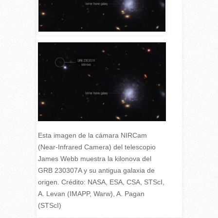
Esta imagen de la cámara NIRCam
(Near-Infrared Camera) del telescopio
James Webb muestra la kilonova del
GRB 230307A y su antigua galaxia de
origen. Crédito: NASA, ESA, CSA, STScI,
A. Levan (IMAPP, Warw), A. Pagan
(STScI)