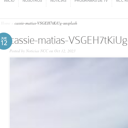
INICIO
NOSOTROS
NOTICIAS
PROGRAMAS DE TV
NCC R
INICIO
NOSOTROS
NOTICIAS
PROGRAMAS DE TV
NCC R
Home
»
cassie-matias-VSGEH7tKiUg-unsplash
cassie-matias-VSGEH7tKiUg
JUE
12
Posted by
Noticias NCC
on Oct 12, 2023