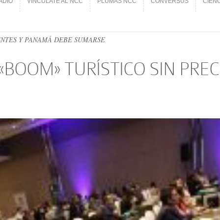
ADIO
VINCÚLATE AL NCC
PLUMAS NCC
CONVERSUS
CIEN
ADIO
VINCÚLATE AL NCC
PLUMAS NCC
CONVERSUS
CIEN
ENTES Y PANAMÁ DEBE SUMARSE
 «BOOM» TURÍSTICO SIN PR