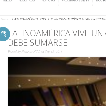
INICIO
NOSOTROS
NOTICIAS
PROGRAMAS DE TV
NCC R
INICIO
NOSOTROS
NOTICIAS
PROGRAMAS DE TV
NCC R
Home
»
LATINOAMÉRICA VIVE UN «BOOM» TURÍSTICO SIN PRECED
LATINOAMÉRICA VIVE UN
JUE
13
DEBE SUMARSE
Posted by
Noticias NCC
on Sep 13, 2018