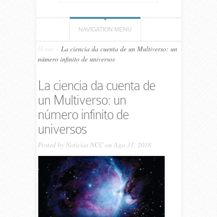
NAVIGATION MENU
Home
»
La ciencia da cuenta de un Multiverso: un
número infinito de universos
La ciencia da cuenta de
un Multiverso: un
número infinito de
universos
Posted by
Noticias NCC
on Ago 31, 2018