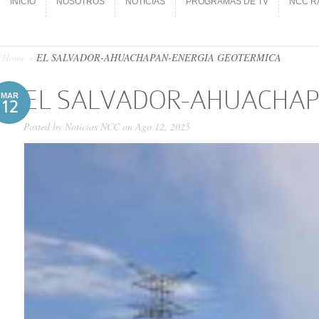
INICIO
NOSOTROS
NOTICIAS
PROGRAMAS DE TV
NCC R
INICIO
NOSOTROS
NOTICIAS
PROGRAMAS DE TV
NCC R
Home
»
EL SALVADOR-AHUACHAPAN-ENERGIA GEOTERMICA
EL SALVADOR-AHUACHAP
MAR
12
Posted by
Noticias NCC
on Ago 12, 2025