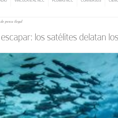
ADIO
VINCÚLATE AL NCC
PLUMAS NCC
CONVERSUS
CIEN
ADIO
VINCÚLATE AL NCC
PLUMAS NCC
CONVERSUS
CIEN
de pesca ilegal
scapar: los satélites delatan lo