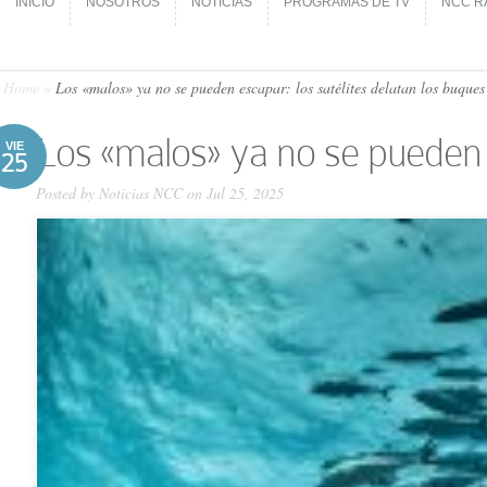
INICIO
NOSOTROS
NOTICIAS
PROGRAMAS DE TV
NCC R
INICIO
NOSOTROS
NOTICIAS
PROGRAMAS DE TV
NCC R
Home
»
Los «malos» ya no se pueden escapar: los satélites delatan los buques 
Los «malos» ya no se pueden e
VIE
25
Posted by
Noticias NCC
on Jul 25, 2025