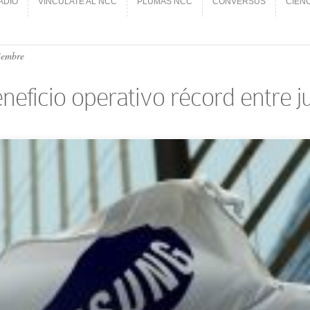
ADIO
VINCÚLATE AL NCC
PLUMAS NCC
CONVERSUS
CIEN
ADIO
VINCÚLATE AL NCC
PLUMAS NCC
CONVERSUS
CIEN
tiembre
ficio operativo récord entre ju