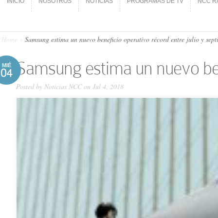
INICIO
NOSOTROS
NOTICIAS
PROGRAMAS DE TV
NCC R
INICIO
NOSOTROS
NOTICIAS
PROGRAMAS DE TV
NCC R
Home
»
Samsung estima un nuevo beneficio operativo récord entre julio y sep
Samsung estima un nuevo bene
MIÉ
04
Posted by
Noticias NCC
on Jul 4, 2018