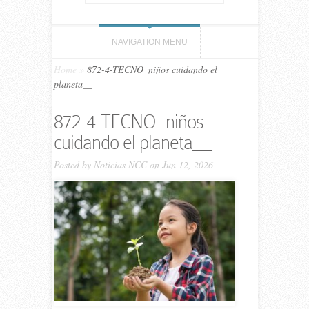
NAVIGATION MENU
Home
»
872-4-TECNO_niños cuidando el
planeta__
872-4-TECNO_niños
cuidando el planeta__
Posted by
Noticias NCC
on Jun 12, 2026