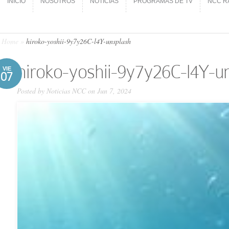
INICIO
NOSOTROS
NOTICIAS
PROGRAMAS DE TV
NCC R
INICIO
NOSOTROS
NOTICIAS
PROGRAMAS DE TV
NCC R
Home
»
hiroko-yoshii-9y7y26C-l4Y-unsplash
hiroko-yoshii-9y7y26C-l4Y-u
VIE
07
Posted by
Noticias NCC
on Jun 7, 2024