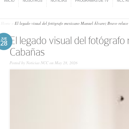
INICIO
NOSOTROS
NOTICIAS
PROGRAMAS DE TV
NCC R
INICIO
NOSOTROS
NOTICIAS
PROGRAMAS DE TV
NCC R
Home
»
El legado visual del fotógrafo mexicano Manuel Álvarez Bravo reluc
El legado visual del fotógra
JUE
28
Cabañas
Posted by
Noticias NCC
on May 28, 2026