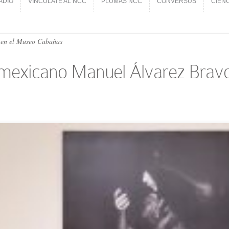
ADIO
VINCÚLATE AL NCC
PLUMAS NCC
CONVERSUS
CIEN
ADIO
VINCÚLATE AL NCC
PLUMAS NCC
CONVERSUS
CIEN
e en el Museo Cabañas
fo mexicano Manuel Álvarez Brav