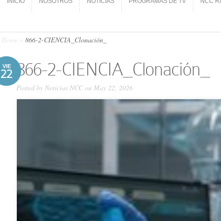
INICIO
NOSOTROS
NOTICIAS
PROGRAMAS DE TV
NCC R
INICIO
NOSOTROS
NOTICIAS
PROGRAMAS DE TV
NCC R
Home
»
866-2-CIENCIA_Clonación_
866-2-CIENCIA_Clonación_
VIE
22
Posted by
Noticias NCC
on May 22, 2026