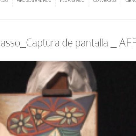
ADIO
VINCÚLATE AL NCC
PLUMAS NCC
CONVERSUS
CIEN
ADIO
VINCÚLATE AL NCC
PLUMAS NCC
CONVERSUS
CIEN
sso_Captura de pantalla _ AF