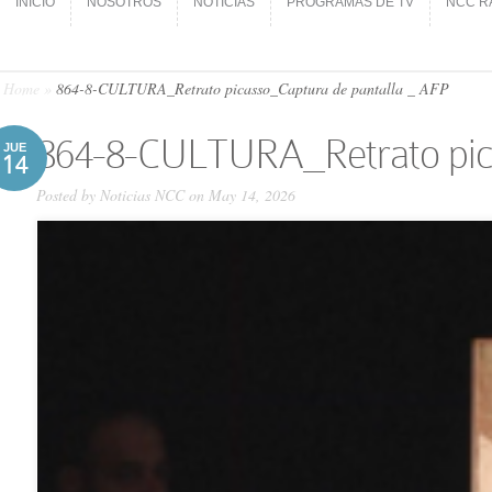
INICIO
NOSOTROS
NOTICIAS
PROGRAMAS DE TV
NCC R
INICIO
NOSOTROS
NOTICIAS
PROGRAMAS DE TV
NCC R
Home
»
864-8-CULTURA_Retrato picasso_Captura de pantalla _ AFP
864-8-CULTURA_Retrato pica
JUE
14
Posted by
Noticias NCC
on May 14, 2026