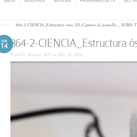
INICIO
NOSOTROS
NOTICIAS
PROGRAMAS DE TV
NCC R
INICIO
NOSOTROS
NOTICIAS
PROGRAMAS DE TV
NCC R
Home
»
864-2-CIENCIA_Estructura ósea 3D_Captura de pantalla _ SUMA 
864-2-CIENCIA_Estructura o
JUE
14
Posted by
Noticias NCC
on May 14, 2026