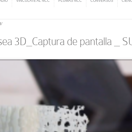
ADIO
VINCÚLATE AL NCC
PLUMAS NCC
CONVERSUS
CIEN
ADIO
VINCÚLATE AL NCC
PLUMAS NCC
CONVERSUS
CIEN
TV
́sea 3D_Captura de pantalla _