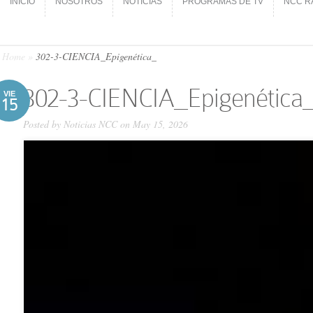
INICIO
NOSOTROS
NOTICIAS
PROGRAMAS DE TV
NCC R
INICIO
NOSOTROS
NOTICIAS
PROGRAMAS DE TV
NCC R
Home
»
302-3-CIENCIA_Epigenética_
302-3-CIENCIA_Epigenética
VIE
15
Posted by
Noticias NCC
on May 15, 2026