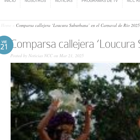
INICIO
NOSOTROS
NOTICIAS
PROGRAMAS DE TV
NCC R
INICIO
NOSOTROS
NOTICIAS
PROGRAMAS DE TV
NCC R
Home
»
Comparsa callejera ‘Loucura Suburbana’ en el Carnaval de Río 2025
Comparsa callejera ‘Loucura 
VIE
21
Posted by
Noticias NCC
on Mar 21, 2025