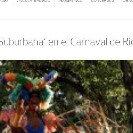
ADIO
VINCÚLATE AL NCC
PLUMAS NCC
CONVERSUS
CIEN
ADIO
VINCÚLATE AL NCC
PLUMAS NCC
CONVERSUS
CIEN
Suburbana’ en el Carnaval de Rí