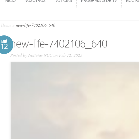
INICIO
NOSOTROS
NOTICIAS
PROGRAMAS DE TV
NCC R
INICIO
NOSOTROS
NOTICIAS
PROGRAMAS DE TV
NCC R
Home
»
new-life-7402106_640
new-life-7402106_640
MIÉ
12
Posted by
Noticias NCC
on Feb 12, 2025