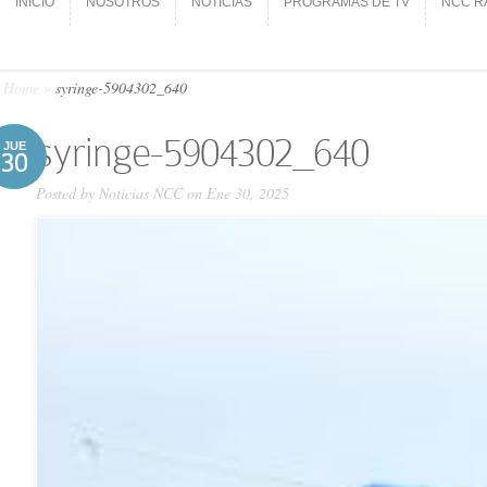
INICIO
NOSOTROS
NOTICIAS
PROGRAMAS DE TV
NCC R
INICIO
NOSOTROS
NOTICIAS
PROGRAMAS DE TV
NCC R
Home
»
syringe-5904302_640
syringe-5904302_640
JUE
30
Posted by
Noticias NCC
on Ene 30, 2025