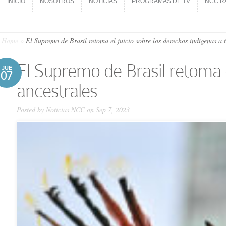
INICIO
NOSOTROS
NOTICIAS
PROGRAMAS DE TV
NCC R
INICIO
NOSOTROS
NOTICIAS
PROGRAMAS DE TV
NCC R
Home
»
El Supremo de Brasil retoma el juicio sobre los derechos indígenas a t
El Supremo de Brasil retoma e
JUE
07
ancestrales
Posted by
Noticias NCC
on Sep 7, 2023