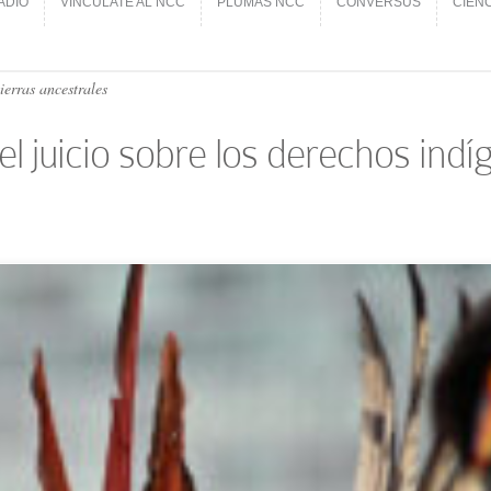
ADIO
VINCÚLATE AL NCC
PLUMAS NCC
CONVERSUS
CIEN
ADIO
VINCÚLATE AL NCC
PLUMAS NCC
CONVERSUS
CIEN
ierras ancestrales
l juicio sobre los derechos indíg