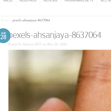
INICIO
NOSOTROS
NOTICIAS
PROGRAMAS DE TV
NCC R
INICIO
NOSOTROS
NOTICIAS
PROGRAMAS DE TV
NCC R
Home
»
pexels-ahsanjaya-8637064
pexels-ahsanjaya-8637064
JUE
28
Posted by
Noticias NCC
on May 28, 2026