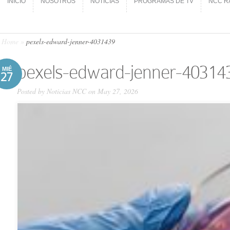
INICIO
NOSOTROS
NOTICIAS
PROGRAMAS DE TV
NCC R
INICIO
NOSOTROS
NOTICIAS
PROGRAMAS DE TV
NCC R
Home
»
pexels-edward-jenner-4031439
pexels-edward-jenner-40314
MIÉ
27
Posted by
Noticias NCC
on May 27, 2026