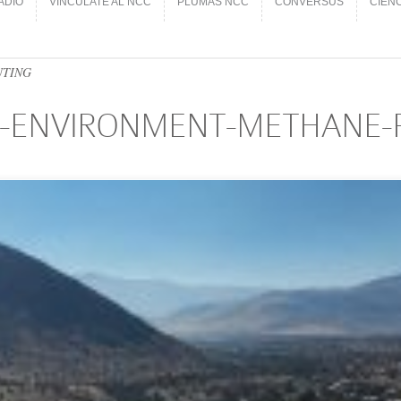
ADIO
VINCÚLATE AL NCC
PLUMAS NCC
CONVERSUS
CIEN
ADIO
VINCÚLATE AL NCC
PLUMAS NCC
CONVERSUS
CIEN
UTING
27-ENVIRONMENT-METHANE-