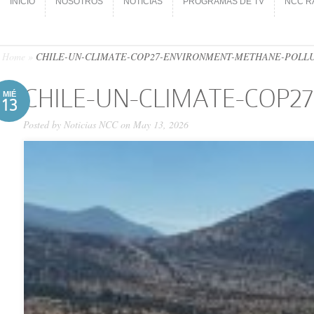
INICIO
NOSOTROS
NOTICIAS
PROGRAMAS DE TV
NCC R
INICIO
NOSOTROS
NOTICIAS
PROGRAMAS DE TV
NCC R
Home
»
CHILE-UN-CLIMATE-COP27-ENVIRONMENT-METHANE-POLL
CHILE-UN-CLIMATE-COP
MIÉ
13
Posted by
Noticias NCC
on May 13, 2026