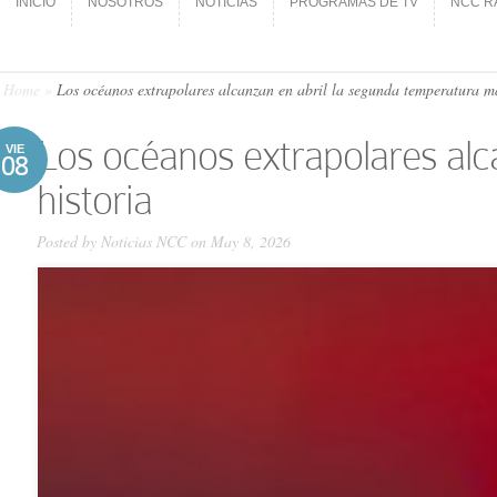
INICIO
NOSOTROS
NOTICIAS
PROGRAMAS DE TV
NCC R
INICIO
NOSOTROS
NOTICIAS
PROGRAMAS DE TV
NCC R
Home
»
Los océanos extrapolares alcanzan en abril la segunda temperatura más
Los océanos extrapolares alc
VIE
08
historia
Posted by
Noticias NCC
on May 8, 2026