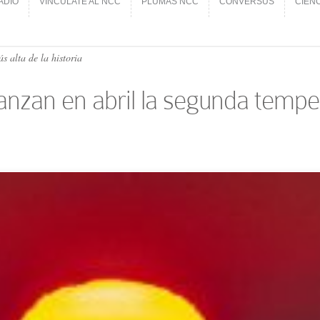
ADIO
VINCÚLATE AL NCC
PLUMAS NCC
CONVERSUS
CIEN
ADIO
VINCÚLATE AL NCC
PLUMAS NCC
CONVERSUS
CIEN
 alta de la historia
anzan en abril la segunda temper