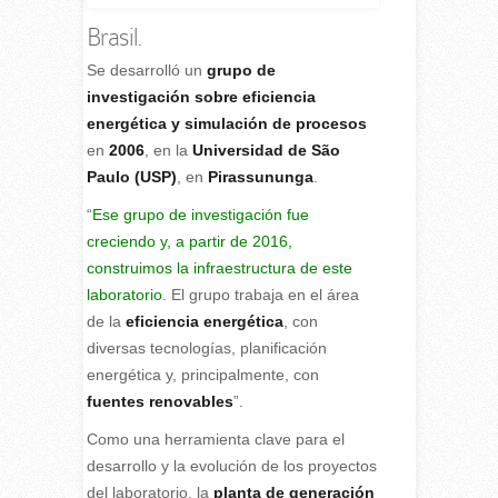
Brasil.
S
e desarrolló un
grupo de
investigación sobre eficiencia
energética y simulación de procesos
en
2006
, en la
Universidad de São
Paulo (USP)
, en
Pirassununga
.
“
Ese grupo de investigación fue
creciendo y, a partir de 2016,
construimos la infraestructura de este
laboratorio
. El grupo trabaja en el área
de la
eficiencia energética
, con
diversas tecnologías, planificación
energética y, principalmente, con
fuentes renovables
”.
Como una herramienta clave para el
desarrollo y la evolución de los proyectos
del laboratorio, la
planta de generación