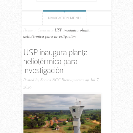
NAVIGATION MENU
Home
»
Ciencia
»
USP inaugura planta
heliotérmica para investigación
USP inaugura planta
heliotérmica para
investigación
Posted by
Socios NCC Iberoamérica
on Jul 7,
2026