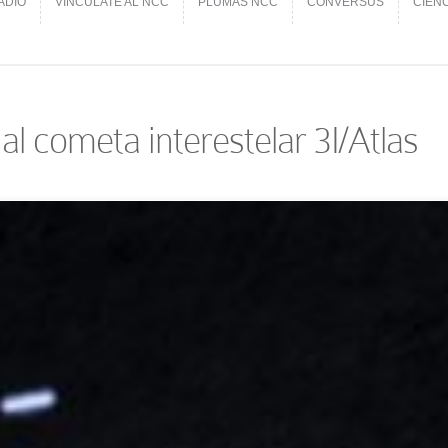
ADIO
VINCÚLATE AL NCC
PLUMAS NCC
CONVERSUS
CIEN
ADIO
VINCÚLATE AL NCC
PLUMAS NCC
CONVERSUS
CIEN
al cometa interestelar 3I/Atlas