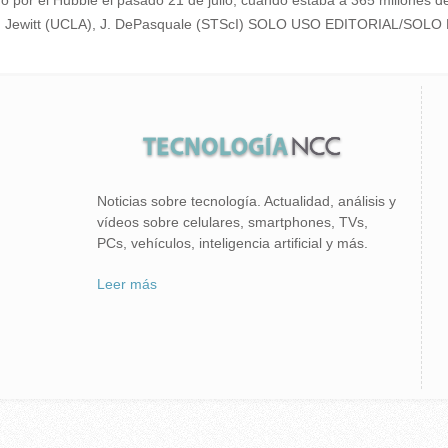
ado por el Hubble el pasado 21 de julio, cuando estaba a 365 millones d
A, D. Jewitt (UCLA), J. DePasquale (STScI) SOLO USO EDITORIAL/S
Noticias sobre tecnología. Actualidad, análisis y
vídeos sobre celulares, smartphones, TVs,
PCs, vehículos, inteligencia artificial y más.
Leer más