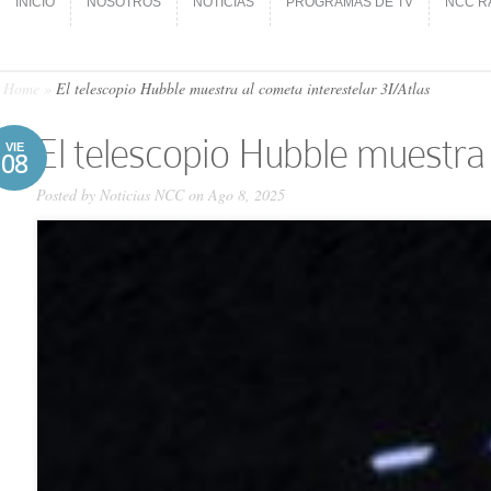
INICIO
NOSOTROS
NOTICIAS
PROGRAMAS DE TV
NCC R
INICIO
NOSOTROS
NOTICIAS
PROGRAMAS DE TV
NCC R
Home
»
El telescopio Hubble muestra al cometa interestelar 3I/Atlas
El telescopio Hubble muestra 
VIE
08
Posted by
Noticias NCC
on Ago 8, 2025