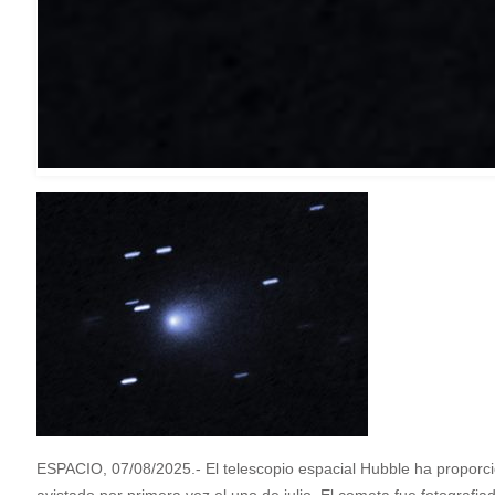
ESPACIO, 07/08/2025.- El telescopio espacial Hubble ha proporcion