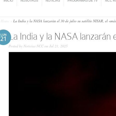
INICIO
NOSOTROS
NOTICIAS
PROGRAMAS DE TV
NCC R
INICIO
NOSOTROS
NOTICIAS
PROGRAMAS DE TV
NCC R
Home
»
La India y la NASA lanzarán el 30 de julio su satélite NISAR, el «má
La India y la NASA lanzarán e
LUN
21
Posted by
Noticias NCC
on Jul 21, 2025