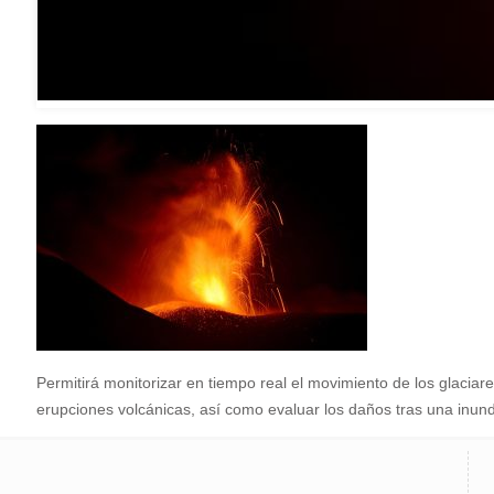
Permitirá monitorizar en tiempo real el movimiento de los glaciar
erupciones volcánicas, así como evaluar los daños tras una inu