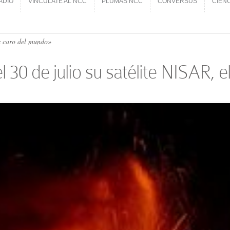
ADIO
VINCÚLATE AL NCC
PLUMAS NCC
CONVERSUS
CIEN
ADIO
VINCÚLATE AL NCC
PLUMAS NCC
CONVERSUS
CIEN
s caro del mundo»
l 30 de julio su satélite NISAR,